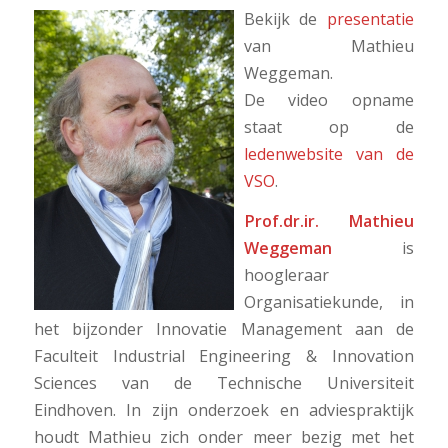
Bekijk de
presentatie
van Mathieu
Weggeman.
De video opname
staat op de
ledenwebsite van de
VSO
.
Prof.dr.ir. Mathieu
Weggeman
is
hoogleraar
Organisatiekunde, in
het bijzonder Innovatie Management aan de
Faculteit Industrial Engineering & Innovation
Sciences van de Technische Universiteit
Eindhoven. In zijn onderzoek en adviespraktijk
houdt Mathieu zich onder meer bezig met het