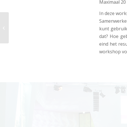
Maximaal 20
In deze work
Samenwerken 
Online Research
kunt gebruik
Community
dat? Hoe ge
eind het res
workshop vol