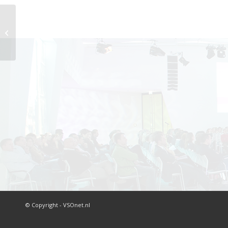
4. Dataplatforms en Urban Data
Centers
© Copyright - VSOnet.nl