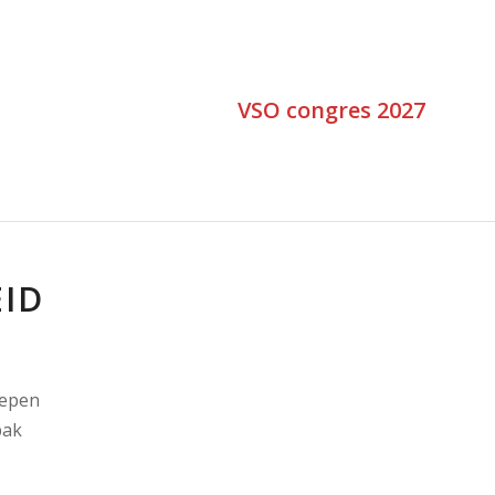
VSO congres 2027
EID
oepen
pak