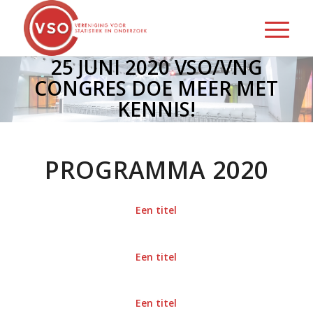
25 JUNI 2020 VSO/VNG
CONGRES DOE MEER MET
KENNIS!
voor meer kennisgedreven beleid
voor gemeenten
PROGRAMMA 2020
Een titel
Een titel
Een titel