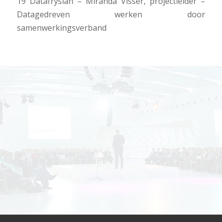
19 Datafryslân – Miranda Visser, projectleider –
Datagedreven werken door
samenwerkingsverband